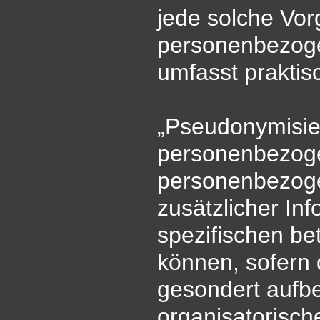
jede solche Vo
personenbezogen
umfasst prakti
„Pseudonymisie
personenbezoge
personenbezog
zusätzlicher In
spezifischen b
können, sofern 
gesondert aufb
organisatorisc